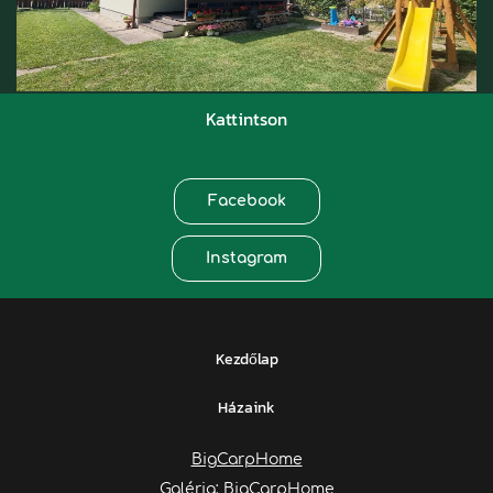
Kattintson
Facebook
Instagram
Kezdőlap
Házaink
BigCarpHome
Galéria: BigCarpHome