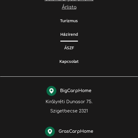
Árlista
Turizmus
Házirend
ÁSZF
Kapcsolat
BigCarpHome
Királyréti Dunasor 75.
Szigetbecse 2321
GrasCarpHome